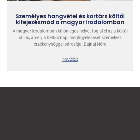
Személyes hangvétel és kortárs költői
kifejezésmód a magyar irodalomban
A magyar irodalomban különleges helyet foglal el az a költői
stílus, amely a hétköznapi megfigyeléseket személyes
érzékenységgel párosítja. Bajnai Nóra
Tovább