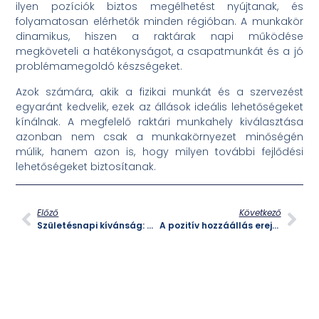
ilyen pozíciók biztos megélhetést nyújtanak, és
folyamatosan elérhetők minden régióban. A munkakör
dinamikus, hiszen a raktárak napi működése
megköveteli a hatékonyságot, a csapatmunkát és a jó
problémamegoldó készségeket.
Azok számára, akik a fizikai munkát és a szervezést
egyaránt kedvelik, ezek az állások ideális lehetőségeket
kínálnak. A megfelelő raktári munkahely kiválasztása
azonban nem csak a munkakörnyezet minőségén
múlik, hanem azon is, hogy milyen további fejlődési
lehetőségeket biztosítanak.
Előző
Következő
Születésnapi kívánság: Hogyan teheted emlékezetessé ezt a különleges napot?
A pozitív hozzáállás ereje az élet minden területén