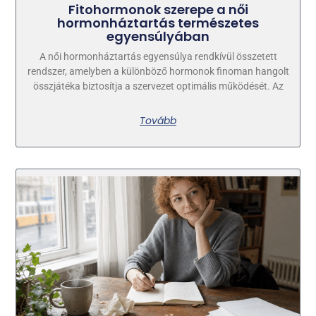
Fitohormonok szerepe a női
hormonháztartás természetes
egyensúlyában
A női hormonháztartás egyensúlya rendkívül összetett
rendszer, amelyben a különböző hormonok finoman hangolt
összjátéka biztosítja a szervezet optimális működését. Az
Tovább