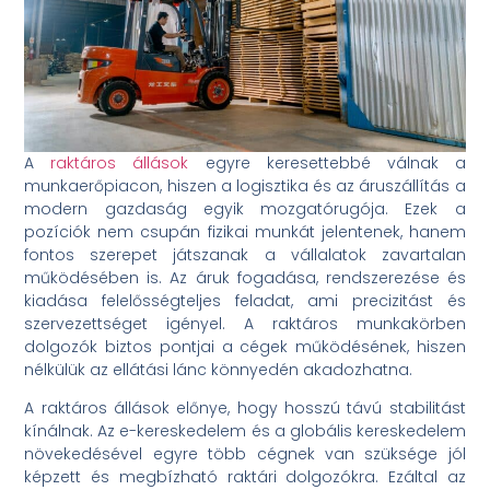
A
raktáros állások
egyre keresettebbé válnak a
munkaerőpiacon, hiszen a logisztika és az áruszállítás a
modern gazdaság egyik mozgatórugója. Ezek a
pozíciók nem csupán fizikai munkát jelentenek, hanem
fontos szerepet játszanak a vállalatok zavartalan
működésében is. Az áruk fogadása, rendszerezése és
kiadása felelősségteljes feladat, ami precizitást és
szervezettséget igényel. A raktáros munkakörben
dolgozók biztos pontjai a cégek működésének, hiszen
nélkülük az ellátási lánc könnyedén akadozhatna.
A raktáros állások előnye, hogy hosszú távú stabilitást
kínálnak. Az e-kereskedelem és a globális kereskedelem
növekedésével egyre több cégnek van szüksége jól
képzett és megbízható raktári dolgozókra. Ezáltal az