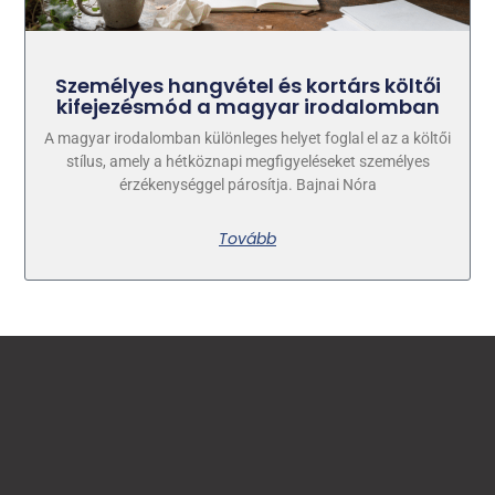
Személyes hangvétel és kortárs költői
kifejezésmód a magyar irodalomban
A magyar irodalomban különleges helyet foglal el az a költői
stílus, amely a hétköznapi megfigyeléseket személyes
érzékenységgel párosítja. Bajnai Nóra
Tovább