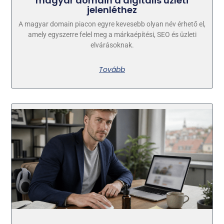
magyar domain a digitális üzleti
jelenléthez
A magyar domain piacon egyre kevesebb olyan név érhető el,
amely egyszerre felel meg a márkaépítési, SEO és üzleti
elvárásoknak.
Tovább