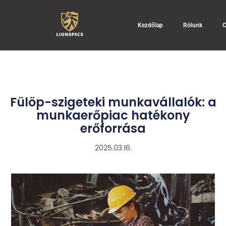
Kezdőlap
Rólunk
C
Fülöp-szigeteki munkavállalók: a
munkaerőpiac hatékony
erőforrása
2025.03.16.