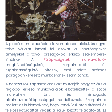
A globális munkaerőpiac folyamatosan alakul, és egyre
több vállalat ismeri fel azokat a lehetőségeket,
amelyeket a távoli országokból érkező szakemberek
kínálnak. A
Fülöp-szigeteki munkavállalók
megbízhatóságukról, szorgalmukról és
rugalmasságukról híresek, ami miatt számos
iparágban keresett munkaerőnek számítanak.
A nemzetközi tapasztalatok azt mutatják, hogy az ázsiai
régióból érkező munkavállalók elkötelezettek a stabil
munkahely iránt, és kimagasló
alkalmazkodóképességgel rendelkeznek. Szorgalmuk
mellett az is kiemelkedő, hogy rendkívüli precizitással és
felelősségtudattal végzik a rájuk bízott feladatokat. Ez