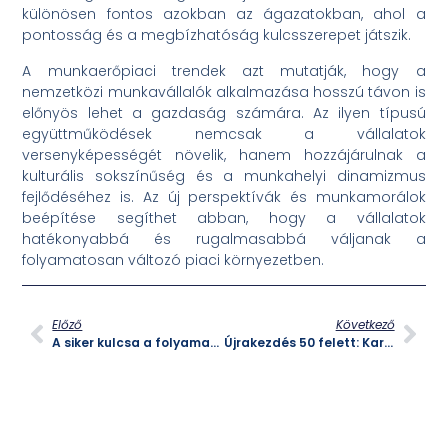
különösen fontos azokban az ágazatokban, ahol a
pontosság és a megbízhatóság kulcsszerepet játszik.
A munkaerőpiaci trendek azt mutatják, hogy a
nemzetközi munkavállalók alkalmazása hosszú távon is
előnyös lehet a gazdaság számára. Az ilyen típusú
együttműködések nemcsak a vállalatok
versenyképességét növelik, hanem hozzájárulnak a
kulturális sokszínűség és a munkahelyi dinamizmus
fejlődéséhez is. Az új perspektívák és munkamorálok
beépítése segíthet abban, hogy a vállalatok
hatékonyabbá és rugalmasabbá váljanak a
folyamatosan változó piaci környezetben.
Előző
Következő
A siker kulcsa a folyamatos fejlődés
Újrakezdés 50 felett: Karrierlehetőségek tapasztalt szakembereknek