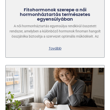
Fitohormonok szerepe a női
hormonháztartás természetes
egyensúlyában
A női hormonháztartás egyensúlya rendkívül összetett
rendszer, amelyben a különböző hormonok finoman hangolt
összjátéka biztosítja a szervezet optimális működését. Az
Tovább