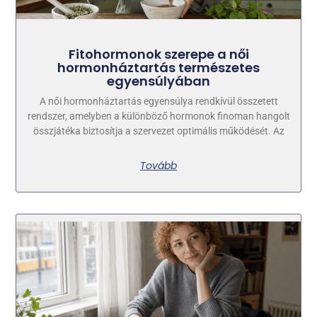
Fitohormonok szerepe a női
hormonháztartás természetes
egyensúlyában
A női hormonháztartás egyensúlya rendkívül összetett
rendszer, amelyben a különböző hormonok finoman hangolt
összjátéka biztosítja a szervezet optimális működését. Az
Tovább