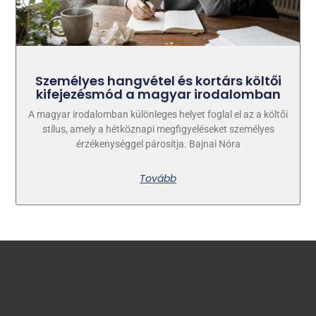
Személyes hangvétel és kortárs költői
kifejezésmód a magyar irodalomban
A magyar irodalomban különleges helyet foglal el az a költői
stílus, amely a hétköznapi megfigyeléseket személyes
érzékenységgel párosítja. Bajnai Nóra
Tovább