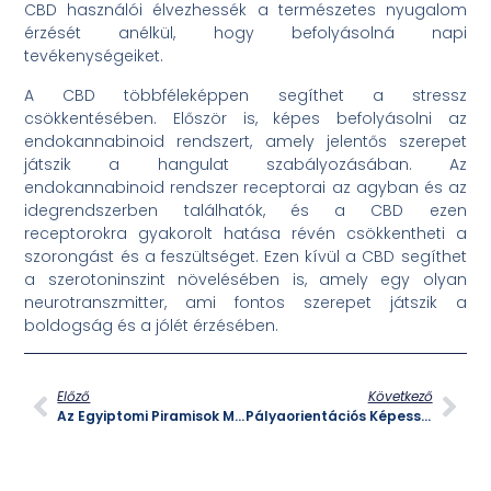
CBD használói élvezhessék a természetes nyugalom
érzését anélkül, hogy befolyásolná napi
tevékenységeiket.
A CBD többféleképpen segíthet a stressz
csökkentésében. Először is, képes befolyásolni az
endokannabinoid rendszert, amely jelentős szerepet
játszik a hangulat szabályozásában. Az
endokannabinoid rendszer receptorai az agyban és az
idegrendszerben találhatók, és a CBD ezen
receptorokra gyakorolt hatása révén csökkentheti a
szorongást és a feszültséget. Ezen kívül a CBD segíthet
a szerotoninszint növelésében is, amely egy olyan
neurotranszmitter, ami fontos szerepet játszik a
boldogság és a jólét érzésében.
Előző
Következő
Az Egyiptomi Piramisok Misztikuma és Jelentősége
Pályaorientációs Képességmérés: Hogyan Segíthet a Jövőd Megtervezésében?