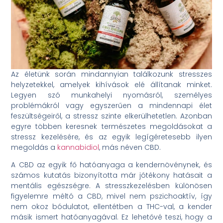
Az életünk során mindannyian találkozunk stresszes
helyzetekkel, amelyek kihívások elé állítanak minket.
Legyen szó munkahelyi nyomásról, személyes
problémákról vagy egyszerűen a mindennapi élet
feszültségeiről, a stressz szinte elkerülhetetlen. Azonban
egyre többen keresnek természetes megoldásokat a
stressz kezelésére, és az egyik legígéretesebb ilyen
megoldás a
kannabidiol
, más néven CBD.
A CBD az egyik fő hatóanyaga a kendernövénynek, és
számos kutatás bizonyította már jótékony hatásait a
mentális egészségre. A stresszkezelésben különösen
figyelemre méltó a CBD, mivel nem pszichoaktív, így
nem okoz bódulatot, ellentétben a THC-val, a kender
másik ismert hatóanyagával. Ez lehetővé teszi, hogy a