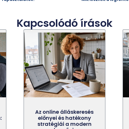
Kapcsolódó írások
Az online álláskeresés
:
előnyei és hatékony
stratégiái a modern