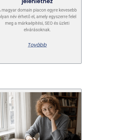
jelenléthez
 magyar domain piacon egyre kevesebb
olyan név érhető el, amely egyszerre felel
meg a márkaépítési, SEO és üzleti
elvárásoknak.
Tovább