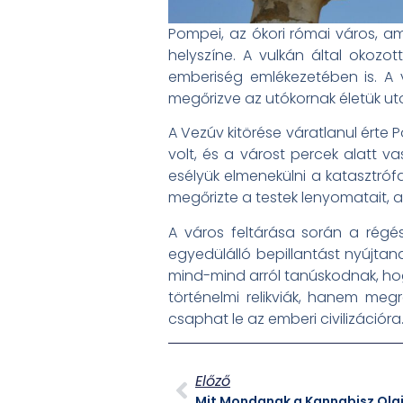
Pompei, az ókori római város, ame
helyszíne. A vulkán által oko
emberiség emlékezetében is. A v
megőrizve az utókornak életük utol
A Vezúv kitörése váratlanul érte
volt, és a várost percek alatt 
esélyük elmenekülni a katasztróf
megőrizte a testek lenyomatait, 
A város feltárása során a régé
egyedülálló bepillantást nyújta
mind-mind arról tanúskodnak, ho
történelmi relikviák, hanem meg
csaphat le az emberi civilizációra
Előző
Mit Mondanak a Kannabisz Ola