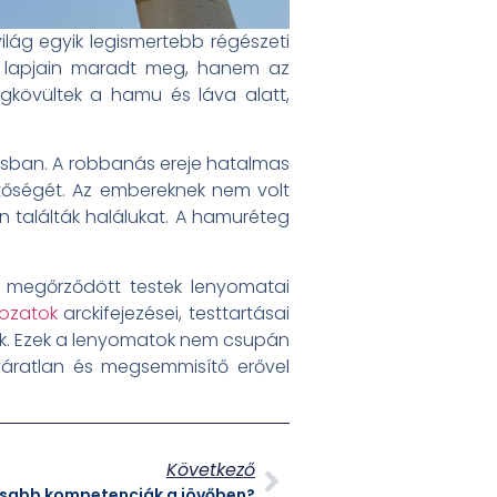
világ egyik legismertebb régészeti
k lapjain maradt meg, hanem az
egkövültek a hamu és láva alatt,
rosban. A robbanás ereje hatalmas
etőségét. Az embereknek nem volt
n találták halálukat. A hamuréteg
t megőrződött testek lenyomatai
dozatok
arckifejezései, testtartásai
ük. Ezek a lenyomatok nem csupán
 váratlan és megsemmisítő erővel
Következő
tosabb kompetenciák a jövőben?