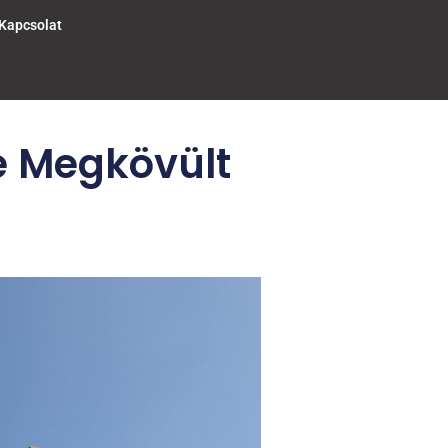
Kapcsolat
e Megkövült