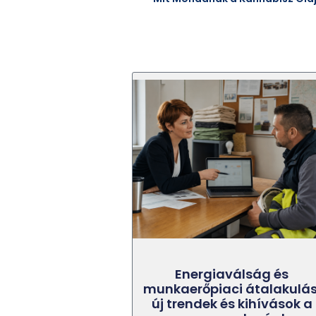
Energiaválság és
munkaerőpiaci átalakulás
új trendek és kihívások a