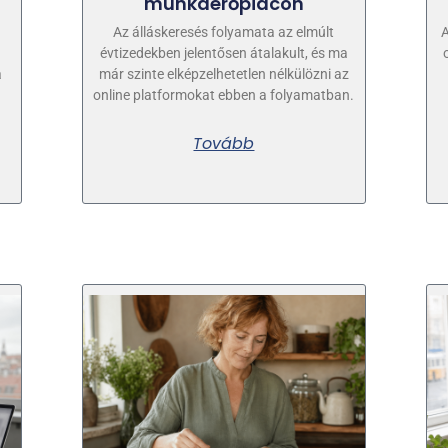
munkaerőpiacon
Az álláskeresés folyamata az elmúlt
A
évtizedekben jelentősen átalakult, és ma
a
már szinte elképzelhetetlen nélkülözni az
online platformokat ebben a folyamatban.
Tovább