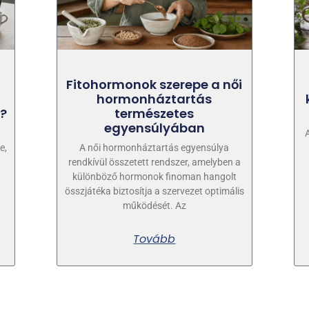
Fitohormonok szerepe a női
hormonháztartás
?
természetes
egyensúlyában
e,
A női hormonháztartás egyensúlya
rendkívül összetett rendszer, amelyben a
különböző hormonok finoman hangolt
összjátéka biztosítja a szervezet optimális
működését. Az
Tovább