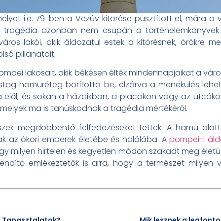
lyet i.e. 79-ben a Vezúv kitörése pusztított el, mára a 
zott tragédia azonban nem csupán a történelemkönyve
áros lakói, akik áldozatul estek a kitörésnek, örökre m
só pillanatait.
 Pompei lakosait, akik békésen élték mindennapjaikat a vá
vastag hamuréteg borította be, elzárva a menekülés leh
a elől, és sokan a házaikban, a piacokon vagy az utcáko
amelyek ma is tanúskodnak a tragédia mértékéről.
szek megdöbbentő felfedezéseket tettek. A hamu alat
nak az ókori emberek életébe és halálába. A
pompei-i ál
gy milyen hirtelen és kegyetlen módon szakadt meg élet
rendítő emlékeztetők is arra, hogy a természet milyen
.
j Tapasztalatok?
Mik lesznek a legfon